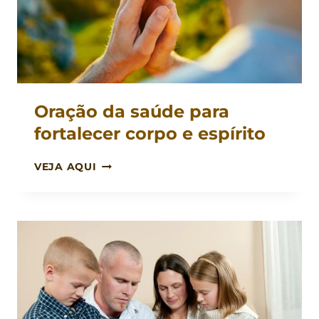
Oração da saúde para
fortalecer corpo e espírito
ORAÇÃO
VEJA AQUI
DA
SAÚDE
PARA
FORTALECER
CORPO
E
ESPÍRITO