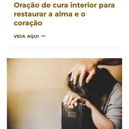
Oração de cura interior para
restaurar a alma e o
coração
ORAÇÃO
VEJA AQUI
DE
CURA
INTERIOR
PARA
RESTAURAR
A
ALMA
E
O
CORAÇÃO