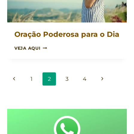
Oração Poderosa para o Dia
ORAÇÃO
VEJA AQUI
PODEROSA
PARA
O
DIA
Navegação
Página
Página
1
2
3
4
da
Anterior
Seguinte
Página