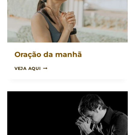
Oração da manhã
ORAÇÃO
VEJA AQUI
DA
MANHÃ