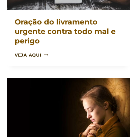
Oração do livramento
urgente contra todo mal e
perigo
ORAÇÃO
VEJA AQUI
DO
LIVRAMENTO
URGENTE
CONTRA
TODO
MAL
E
PERIGO