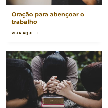
Oração para abençoar o
trabalho
ORAÇÃO
VEJA AQUI
PARA
ABENÇOAR
O
TRABALHO