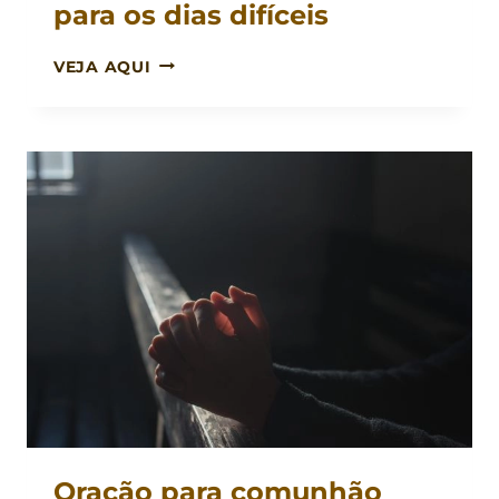
para os dias difíceis
ORAÇÃO
VEJA AQUI
DE
FORTALECIMENTO
PARA
OS
DIAS
DIFÍCEIS
Oração para comunhão