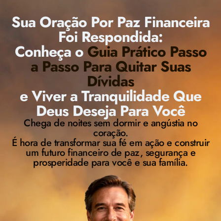
Sua Oração Por Paz Financeira
Foi Respondida:
Conheça o
Guia Prático Passo
a Passo Para Quitar Suas
Dívidas
e Viver a Tranquilidade Que
Deus Deseja Para Você
Chega de noites sem dormir e angústia no
coração.
É hora de transformar sua fé em ação e construir
um futuro financeiro de paz, segurança e
prosperidade para você e sua família.