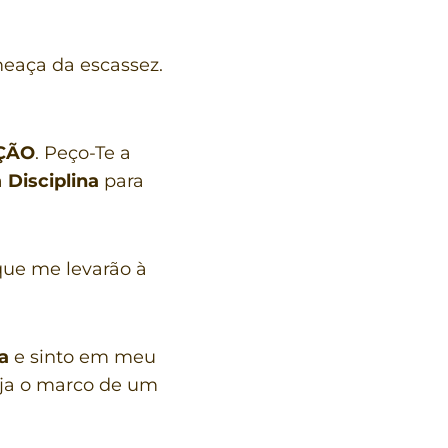
meaça da escassez.
ÇÃO
. Peço-Te a
a
Disciplina
para
que me levarão à
a
e sinto em meu
eja o marco de um