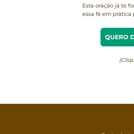
Esta oração já te f
essa fé em prática 
QUERO D
(Cliq