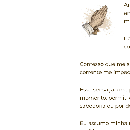
Am
an
mi
Pa
co
Confesso que me si
corrente me impedi
Essa sensação me p
momento, permiti q
sabedoria ou por d
Eu assumo minha re