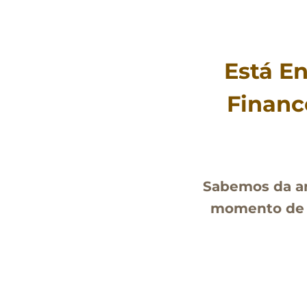
Pular
para
o
Está En
Conteúdo
Financ
Sabemos da an
momento d