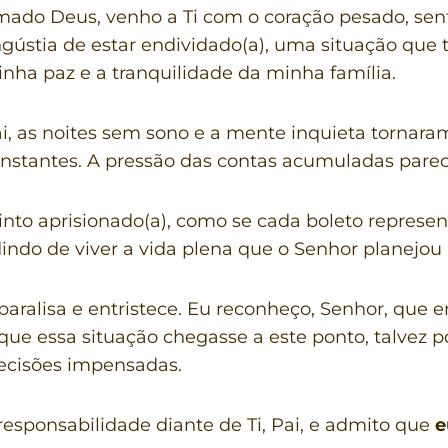
ado Deus, venho a Ti com o coração pesado, sent
gústia de estar endividado(a), uma situação que
nha paz e a tranquilidade da minha família.
i, as noites sem sono e a mente inquieta tornar
nstantes. A pressão das contas acumuladas parec
nto aprisionado(a), como se cada boleto represe
ndo de viver a vida plena que o Senhor planejou
aralisa e entristece. Eu reconheço, Senhor, que
ue essa situação chegasse a este ponto, talvez po
ecisões impensadas.
sponsabilidade diante de Ti, Pai, e admito que
e